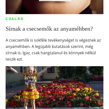
CSALÁD
Sírnak a csecsemők az anyaméhben?
A csecsemők is sokféle tevékenységet is végeznek az
anyaméhben. A legújabb kutatások szerint, még
sírnak is. Igaz, csak hangtalanul és könnyek nélkül
teszik ezt.