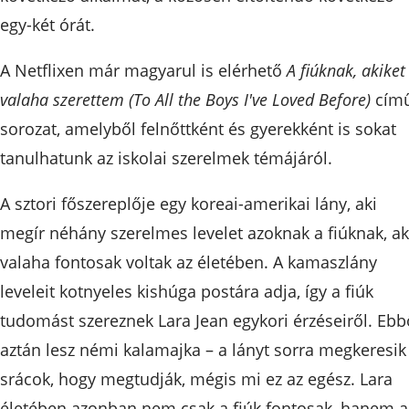
egy-két órát.
A Netflixen már magyarul is elérhető
A fiúknak, akiket
valaha szerettem (To All the Boys I've Loved Before)
cím
sorozat, amelyből felnőttként és gyerekként is sokat
tanulhatunk az iskolai szerelmek témájáról.
A sztori főszereplője egy koreai-amerikai lány, aki
megír néhány szerelmes levelet azoknak a fiúknak, ak
valaha fontosak voltak az életében. A kamaszlány
leveleit kotnyeles kishúga postára adja, így a fiúk
tudomást szereznek Lara Jean egykori érzéseiről. Ebb
aztán lesz némi kalamajka – a lányt sorra megkeresik
srácok, hogy megtudják, mégis mi ez az egész. Lara
életében azonban nem csak a fiúk fontosak, hanem a