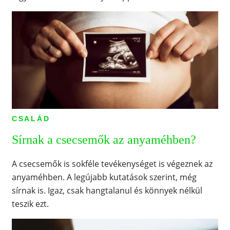
CSALÁD
Sírnak a csecsemők az anyaméhben?
A csecsemők is sokféle tevékenységet is végeznek az
anyaméhben. A legújabb kutatások szerint, még
sírnak is. Igaz, csak hangtalanul és könnyek nélkül
teszik ezt.