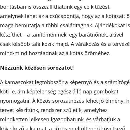
bontásban is összeállíthatunk egy célkitűzést,
amelynek lehet az a csúcspontja, hogy az alkotásait ő
maga bemutatja a többi családtagnak. Ajándékokat i
készíthet – a tanító néninek, egy barátnőnek, akivel
csak később találkozik majd. A várakozás és a tervezé
mind-mind hozzáadnak az alkotás öröméhez.
Nézzünk közösen sorozatot!
A kamaszokat legtöbbször a képernyő és a számítóg
köti le, ám képtelenség egész álló nap gombokat
nyomogatni. A közös sorozatnézés lehet jó élmény: h
tervet készítünk, rendszer születik, amelyhez
mindketten lelkesen igazodhatunk, és várhatjuk a
következő alkalmat, a közösen eltöltendő következő