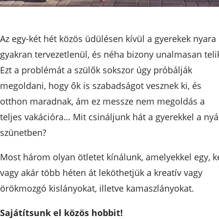
Az egy-két hét közös üdülésen kívül a gyerekek nyara
gyakran tervezetlenül, és néha bizony unalmasan teli
Ezt a problémát a szülők sokszor úgy próbálják
megoldani, hogy ők is szabadságot vesznek ki, és
otthon maradnak, ám ez messze nem megoldás a
teljes vakációra… Mit csináljunk hát a gyerekkel a nyá
szünetben?
Most három olyan ötletet kínálunk, amelyekkel egy, k
vagy akár több héten át leköthetjük a kreatív vagy
örökmozgó kislányokat, illetve kamaszlányokat.
Sajátítsunk el közös hobbit!