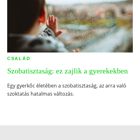
CSALÁD
Szobatisztaság: ez zajlik a gyerekekben
Egy gyerkőc életében a szobatisztaság, az arra való
szoktatás hatalmas változás.