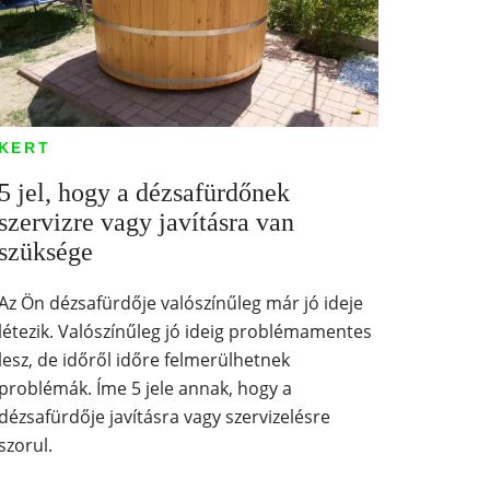
KERT
5 jel, hogy a dézsafürdőnek
szervizre vagy javításra van
szüksége
Az Ön dézsafürdője valószínűleg már jó ideje
létezik. Valószínűleg jó ideig problémamentes
lesz, de időről időre felmerülhetnek
problémák. Íme 5 jele annak, hogy a
dézsafürdője javításra vagy szervizelésre
szorul.