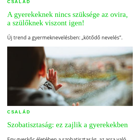
CSALÁD
A gyerekeknek nincs szüksége az ovira,
a szülőknek viszont igen!
Új trend a gyermeknevelésben: „kötődő nevelés”.
CSALÁD
Szobatisztaság: ez zajlik a gyerekekben
Egy gyerkőc életében a szobatisztaság, az arra való