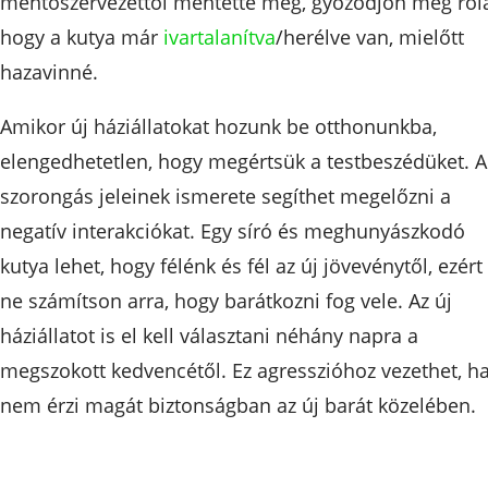
mentőszervezettől mentette meg, győződjön meg ról
hogy a kutya már
ivartalanítva
/herélve van, mielőtt
hazavinné.
Amikor új háziállatokat hozunk be otthonunkba,
elengedhetetlen, hogy megértsük a testbeszédüket. A
szorongás jeleinek ismerete segíthet megelőzni a
negatív interakciókat. Egy síró és meghunyászkodó
kutya lehet, hogy félénk és fél az új jövevénytől, ezért
ne számítson arra, hogy barátkozni fog vele. Az új
háziállatot is el kell választani néhány napra a
megszokott kedvencétől. Ez agresszióhoz vezethet, h
nem érzi magát biztonságban az új barát közelében.