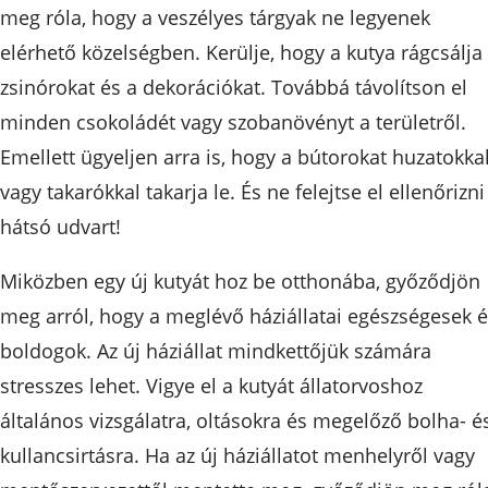
meg róla, hogy a veszélyes tárgyak ne legyenek
elérhető közelségben. Kerülje, hogy a kutya rágcsálja
zsinórokat és a dekorációkat. Továbbá távolítson el
minden csokoládét vagy szobanövényt a területről.
Emellett ügyeljen arra is, hogy a bútorokat huzatokka
vagy takarókkal takarja le. És ne felejtse el ellenőrizni
hátsó udvart!
Miközben egy új kutyát hoz be otthonába, győződjön
meg arról, hogy a meglévő háziállatai egészségesek 
boldogok. Az új háziállat mindkettőjük számára
stresszes lehet. Vigye el a kutyát állatorvoshoz
általános vizsgálatra, oltásokra és megelőző bolha- é
kullancsirtásra. Ha az új háziállatot menhelyről vagy