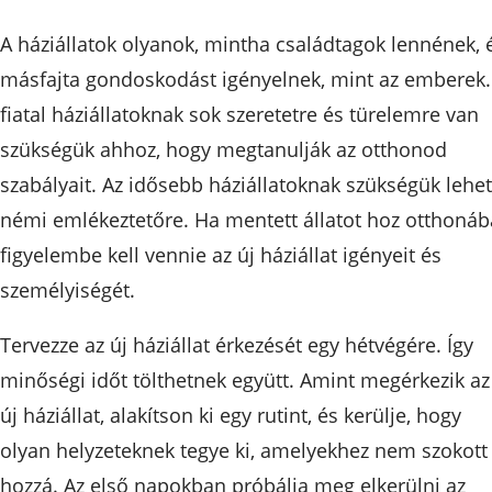
A háziállatok olyanok, mintha családtagok lennének, 
másfajta gondoskodást igényelnek, mint az emberek.
fiatal háziállatoknak sok szeretetre és türelemre van
szükségük ahhoz, hogy megtanulják az otthonod
szabályait. Az idősebb háziállatoknak szükségük lehet
némi emlékeztetőre. Ha mentett állatot hoz otthonáb
figyelembe kell vennie az új háziállat igényeit és
személyiségét.
Tervezze az új háziállat érkezését egy hétvégére. Így
minőségi időt tölthetnek együtt. Amint megérkezik az
új háziállat, alakítson ki egy rutint, és kerülje, hogy
olyan helyzeteknek tegye ki, amelyekhez nem szokott
hozzá. Az első napokban próbálja meg elkerülni az