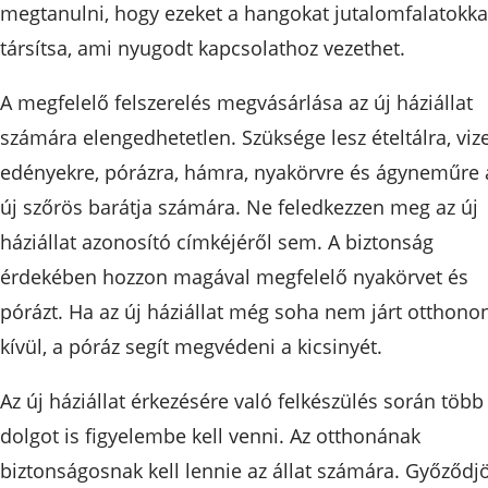
megtanulni, hogy ezeket a hangokat jutalomfalatokka
társítsa, ami nyugodt kapcsolathoz vezethet.
A megfelelő felszerelés megvásárlása az új háziállat
számára elengedhetetlen. Szüksége lesz ételtálra, viz
edényekre, pórázra, hámra, nyakörvre és ágyneműre 
új szőrös barátja számára. Ne feledkezzen meg az új
háziállat azonosító címkéjéről sem. A biztonság
érdekében hozzon magával megfelelő nyakörvet és
pórázt. Ha az új háziállat még soha nem járt otthono
kívül, a póráz segít megvédeni a kicsinyét.
Az új háziállat érkezésére való felkészülés során több
dolgot is figyelembe kell venni. Az otthonának
biztonságosnak kell lennie az állat számára. Győződj