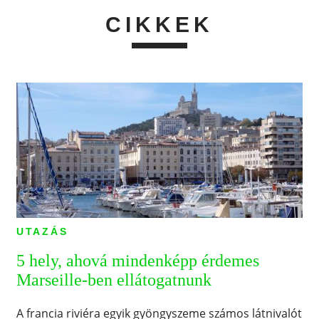
CIKKEK
UTAZÁS
5 hely, ahová mindenképp érdemes
Marseille-ben ellátogatnunk
A francia riviéra egyik gyöngyszeme számos látnivalót