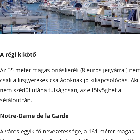
A régi kikötő
Az 55 méter magas óriáskerék (8 eurós jegyárral) ne
csak a kisgyerekes családoknak jó kikapcsolódás. Aki
nem szédül utána túlságosan, az ellötyöghet a
sétálóutcán.
Notre-Dame de la Garde
A város egyik fő nevezetessége, a 161 méter magas