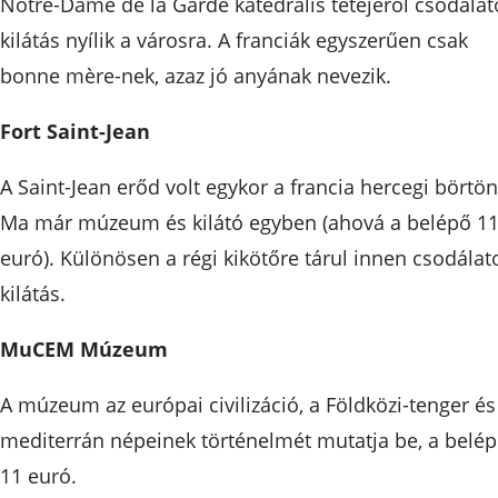
Notre-Dame de la Garde katedrális tetejéről csodálat
kilátás nyílik a városra. A franciák egyszerűen csak
bonne mère-nek, azaz jó anyának nevezik.
Fort Saint-Jean
A Saint-Jean erőd volt egykor a francia hercegi börtön
Ma már múzeum és kilátó egyben (ahová a belépő 1
euró). Különösen a régi kikötőre tárul innen csodálat
kilátás.
MuCEM Múzeum
A múzeum az európai civilizáció, a Földközi-tenger és
mediterrán népeinek történelmét mutatja be, a belé
11 euró.