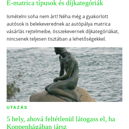
E-matrica típusok és díjkategóriák
Ismételni soha nem árt! Néha még a gyakorlott
autósok is belekeverednek az autópálya matrica
vásárlás rejtelmeibe, összekevernek díjkategóriákat,
nincsenek teljesen tisztában a lehetőségekkel.
UTAZÁS
5 hely, ahová feltétlenül látogass el, ha
Koppenhágában jársz