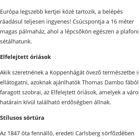
Európa legszebb kertjei közé tartozik, a belépés
ráadásul teljesen ingyenes! Csúcspontja a 16 méter
magas pálmaház, ahol a lépcsőkön egészen a plafon
sétálhatunk.
Elfelejtett óriások
Akik szeretnének a Koppenhágát övező természetbe i
ellátogatni, azoknak ajánlhatók Thomas Dambo fából
faragott szobrai, az Elfelejtett óriások, amelyek a váro
határain kívül található erdőségben állnak.
Stílusos sörtúra
Az 1847 óta fennálló, eredeti Carlsberg sörfőzdében