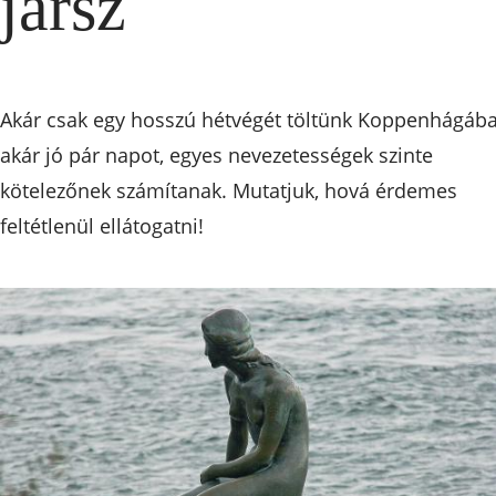
jársz
Akár csak egy hosszú hétvégét töltünk Koppenhágába
akár jó pár napot, egyes nevezetességek szinte
kötelezőnek számítanak. Mutatjuk, hová érdemes
feltétlenül ellátogatni!