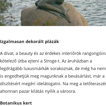
Izgalmasan dekorált plázák
A divat, a beauty és az érdekes interiőrök rangongóin
kötelező útba ejteni a Stroge-t. Az áruházban a
legdrágább luxusmárkák sorakoznak, de még ha nem
is engedhetjük meg magunknak a bevásárlást, már a
díszítésért megéri idelátogatni. Na meg a tetőteraszér
ahonnan pazar kilátás nyílik a városra.
Botanikus kert