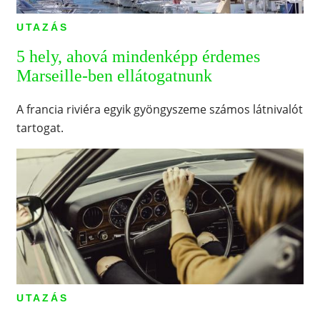
UTAZÁS
5 hely, ahová mindenképp érdemes
Marseille-ben ellátogatnunk
A francia riviéra egyik gyöngyszeme számos látnivalót
tartogat.
UTAZÁS