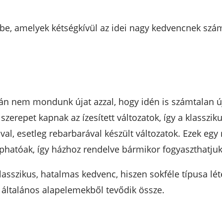
be, amelyek kétségkívül az idei nagy kedvencnek szá
alán nem mondunk újat azzal, hogy idén is számtalan 
repet kapnak az ízesített változatok, így a klasszikus
al, esetleg rebarbarával készült változatok. Ezek egy 
phatóak, így házhoz rendelve bármikor fogyaszthatjuk
klasszikus, hatalmas kedvenc, hiszen sokféle típusa lé
n általános alapelemekből tevődik össze.