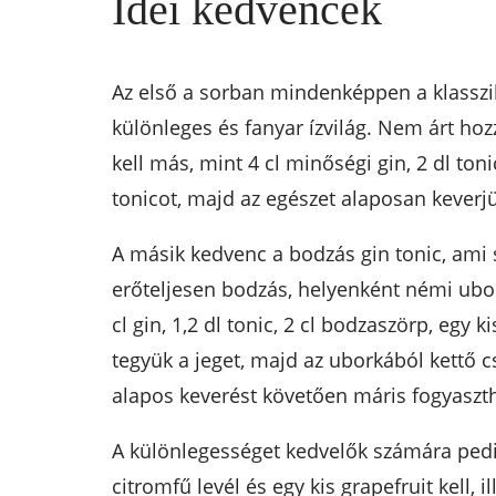
Idei kedvencek
Az első a sorban mindenképpen a klasszi
különleges és fanyar ízvilág. Nem árt ho
kell más, mint 4 cl minőségi gin, 2 dl toni
tonicot, majd az egészet alaposan keverjük
A másik kedvenc a bodzás gin tonic, ami 
erőteljesen bodzás, helyenként némi ubork
cl gin, 1,2 dl tonic, 2 cl bodzaszörp, eg
tegyük a jeget, majd az uborkából kettő cs
alapos keverést követően máris fogyaszt
A különlegességet kedvelők számára pedig a
citromfű levél és egy kis grapefruit kell, 