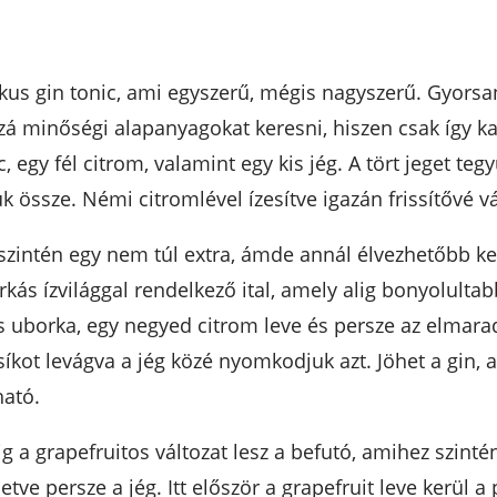
kus gin tonic, ami egyszerű, mégis nagyszerű. Gyorsa
zzá minőségi alapanyagokat keresni, hiszen csak így 
c, egy fél citrom, valamint egy kis jég. A tört jeget te
 össze. Némi citromlével ízesítve igazán frissítővé vá
szintén egy nem túl extra, ámde annál élvezhetőbb ke
ás ízvilággal rendelkező ital, amely alig bonyolultabb,
y kis uborka, egy negyed citrom leve és persze az elma
íkot levágva a jég közé nyomkodjuk azt. Jöhet a gin, a
ható.
 grapefruitos változat lesz a befutó, amihez szintén a
illetve persze a jég. Itt először a grapefruit leve kerül