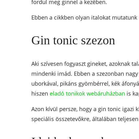
fordul meg ginnel a kezében.
Ebben a cikkben olyan italokat mutatunk 
Gin tonic szezon
Aki szívesen fogyaszt gineket, azoknak t
mindenki imád. Ebben a szezonban nagy sze
uborkával, pikáns gyömbérrel, kék áfonyáv
hiszen
eladó tonikok webáruházban
is ka
Azon kívül persze, hogy a gin tonic igazi 
speciális összetevőkre, általában teljese