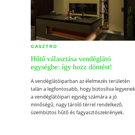
GASZTRO
Hűtő választása vendéglátó
egységbe: így hozz döntést!
A vendéglátóiparban az élelmezés területén
talán a legfontosabb, hogy biztosítva legyenek
a vendéglátóipari egység számára a jó
minőségű, nagy tároló térrel rendelkező,
üzembiztos hűtő és fagyasztószekrények.