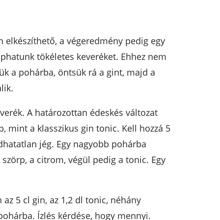
n elkészíthető, a végeredmény pedig egy
kaphatunk tökéletes keveréket. Ehhez nem
gyük a pohárba, öntsük rá a gint, majd a
lik.
verék. A határozottan édeskés változat
 mint a klasszikus gin tonic. Kell hozzá 5
radhatatlan jég. Egy nagyobb pohárba
 szörp, a citrom, végül pedig a tonic. Egy
z 5 cl gin, az 1,2 dl tonic, néhány
 a pohárba. Ízlés kérdése, hogy mennyi.