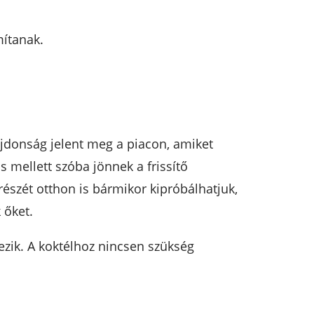
mítanak.
újdonság jelent meg a piacon, amiket
 mellett szóba jönnek a frissítő
részét otthon is bármikor kipróbálhatjuk,
 őket.
tezik. A koktélhoz nincsen szükség