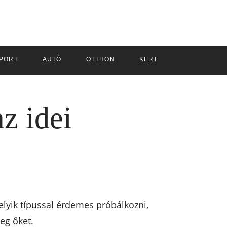
PORT
AUTÓ
OTTHON
KERT
az idei
elyik típussal érdemes próbálkozni,
eg őket.