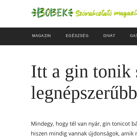
MAGAZIN
EGÉSZSÉG
DIVAT
GA
Itt a gin toni
legnépszerűbb
Mindegy, hogy tél van nyár, gin tonicot 
hiszen mindig vannak újdonságok, amik m