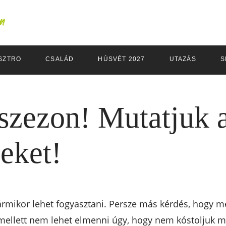
SZTRO
CSALÁD
HÚSVÉT 2027
UTAZÁS
S
k szezon! Mutatjuk 
eket!
bármikor lehet fogyasztani. Persze más kérdés, hogy m
ellett nem lehet elmenni úgy, hogy nem kóstoljuk m