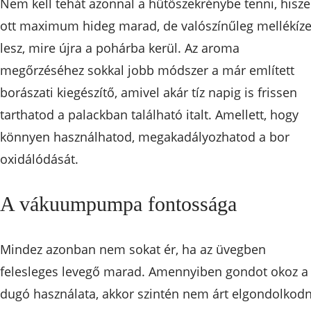
Nem kell tehát azonnal a hűtőszekrénybe tenni, hisz
ott maximum hideg marad, de valószínűleg mellékíz
lesz, mire újra a pohárba kerül. Az aroma
megőrzéséhez sokkal jobb módszer a már említett
borászati kiegészítő, amivel akár tíz napig is frissen
tarthatod a palackban található italt. Amellett, hogy
könnyen használhatod, megakadályozhatod a bor
oxidálódását.
A vákuumpumpa fontossága
Mindez azonban nem sokat ér, ha az üvegben
felesleges levegő marad. Amennyiben gondot okoz a
dugó használata, akkor szintén nem árt elgondolkodn