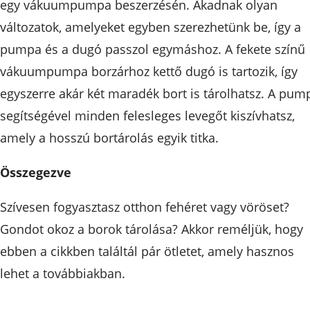
egy vákuumpumpa beszerzésén. Akadnak olyan
változatok, amelyeket egyben szerezhetünk be, így a
pumpa és a dugó passzol egymáshoz. A fekete színű
vákuumpumpa borzárhoz kettő dugó is tartozik, így
egyszerre akár két maradék bort is tárolhatsz. A pum
segítségével minden felesleges levegőt kiszívhatsz,
amely a hosszú bortárolás egyik titka.
Összegezve
Szívesen fogyasztasz otthon fehéret vagy vöröset?
Gondot okoz a borok tárolása? Akkor reméljük, hogy
ebben a cikkben találtál pár ötletet, amely hasznos
lehet a továbbiakban.