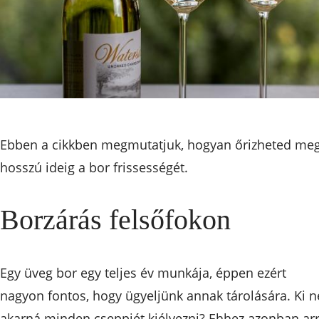
Ebben a cikkben megmutatjuk, hogyan őrizheted me
hosszú ideig a bor frissességét.
Borzárás felsőfokon
Egy üveg bor egy teljes év munkája, éppen ezért
nagyon fontos, hogy ügyeljünk annak tárolására. Ki n
akarná minden cseppjét kiélvezni? Ehhez azonban ar