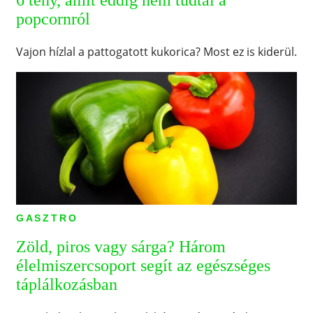
popcornról
Vajon hízlal a pattogatott kukorica? Most ez is kiderül.
GASZTRO
Zöld, piros vagy sárga? Három
élelmiszercsoport segít az egészséges
táplálkozásban