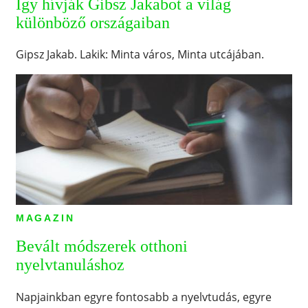
Így hívják Gibsz Jakabot a világ
különböző országaiban
Gipsz Jakab. Lakik: Minta város, Minta utcájában.
MAGAZIN
Bevált módszerek otthoni
nyelvtanuláshoz
Napjainkban egyre fontosabb a nyelvtudás, egyre